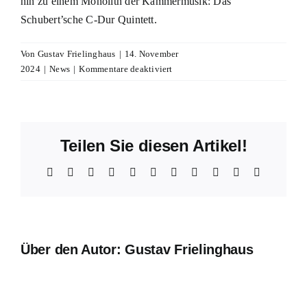
hin zu einem Monolith der Kammermusik: Das
Schubert’sche C-Dur Quintett.
Von
Gustav Frielinghaus
|
14. November
für
2024
|
News
|
Kommentare deaktiviert
CD
»CLARA
&
ROBERT«
Teilen Sie diesen Artikel!
Facebook
X
Reddit
LinkedIn
WhatsApp
Telegram
Tumblr
Pinterest
Vk
Xing
E-
Mail
Über den Autor:
Gustav Frielinghaus