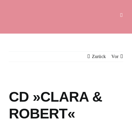
Zum
Inhalt
springen
Zurück
Vor
Zeige
grösseres
CD »CLARA &
Bild
ROBERT«